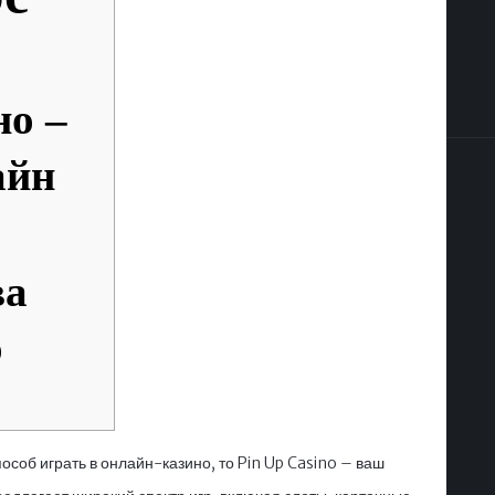
но –
айн
ва
o
соб играть в онлайн-казино, то Pin Up Casino – ваш