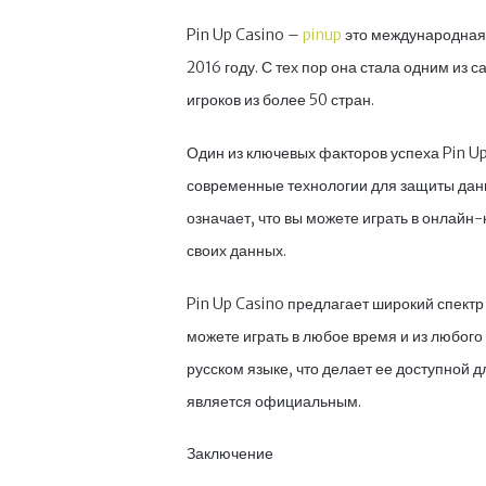
Pin Up Casino –
pinup
это международная
2016 году. С тех пор она стала одним из
игроков из более 50 стран.
Один из ключевых факторов успеха Pin Up
современные технологии для защиты данн
означает, что вы можете играть в онлайн
своих данных.
Pin Up Casino предлагает широкий спектр 
можете играть в любое время и из любого
русском языке, что делает ее доступной дл
является официальным.
Заключение