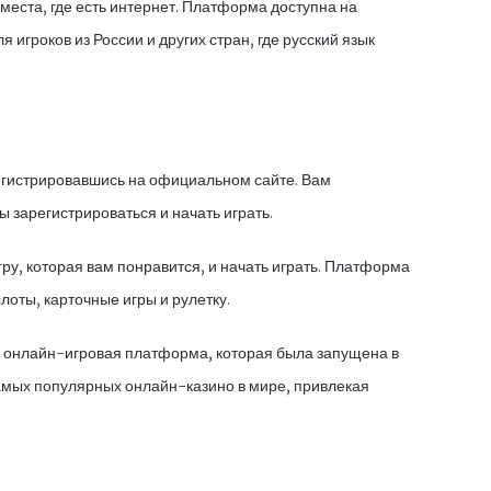
 места, где есть интернет. Платформа доступна на
я игроков из России и других стран, где русский язык
регистрировавшись на официальном сайте. Вам
ы зарегистрироваться и начать играть.
ру, которая вам понравится, и начать играть. Платформа
лоты, карточные игры и рулетку.
 онлайн-игровая платформа, которая была запущена в
 самых популярных онлайн-казино в мире, привлекая