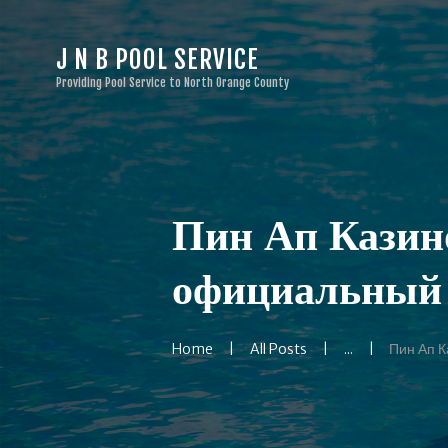
J N B POOL SERVICE
Providing Pool Service to North Orange County
Пин Ап Казино
официальный 
Home
All Posts
...
Пин Ап Ка