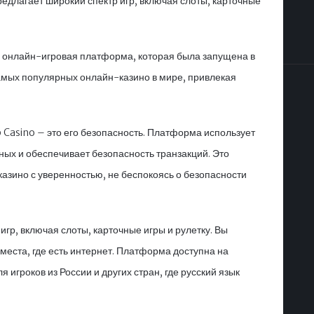
едлагает широкий спектр игр, включая слоты, карточные
 онлайн-игровая платформа, которая была запущена в
 самых популярных онлайн-казино в мире, привлекая
 Casino – это его безопасность. Платформа использует
ых и обеспечивает безопасность транзакций. Это
-казино с уверенностью, не беспокоясь о безопасности
игр, включая слоты, карточные игры и рулетку. Вы
 места, где есть интернет. Платформа доступна на
я игроков из России и других стран, где русский язык