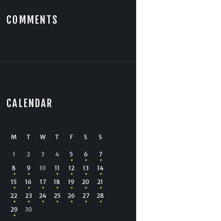
COMMENTS
CALENDAR
M
T
W
T
F
S
S
1
2
3
4
5
6
7
8
9
10
11
12
13
14
15
16
17
18
19
20
21
22
23
24
25
26
27
28
29
30