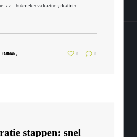
bet.az – bukmeker və kazino şirkətinin
P PARMAR
0
0
tratie stappen: snel