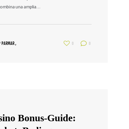
 combina una amplia…
P PARMAR
0
0
ino Bonus-Guide: