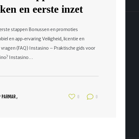
en en eerste inzet
 eerste stappen Bonussen en promoties
 en app‑ervaring Veiligheid, licentie en
vragen (FAQ) Instasino – Praktische gids voor
sino? Instasino…
P PARMAR
0
0