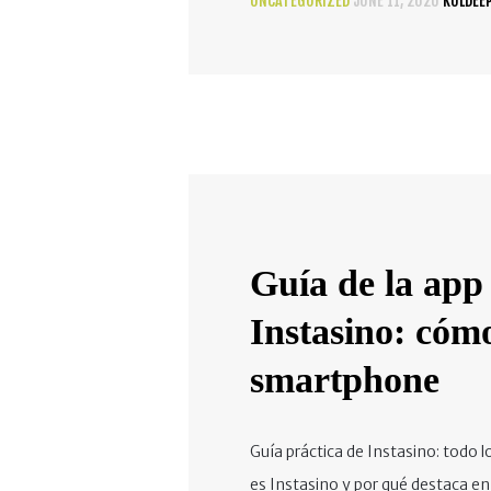
UNCATEGORIZED
JUNE 11, 2026
KULDEE
Guía de la app
Instasino: cóm
smartphone
Guía práctica de Instasino: todo 
es Instasino y por qué destaca e