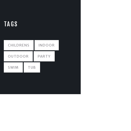
TAGS
CHILDRENS
INDOOR
OUTDOOR
PARTY
SWIM
TUB