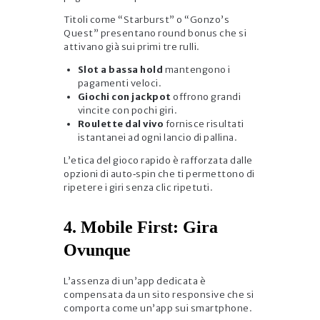
Titoli come “Starburst” o “Gonzo’s
Quest” presentano round bonus che si
attivano già sui primi tre rulli.
Slot a bassa hold
mantengono i
pagamenti veloci.
Giochi con jackpot
offrono grandi
vincite con pochi giri.
Roulette dal vivo
fornisce risultati
istantanei ad ogni lancio di pallina.
L’etica del gioco rapido è rafforzata dalle
opzioni di auto‑spin che ti permettono di
ripetere i giri senza clic ripetuti.
4. Mobile First: Gira
Ovunque
L’assenza di un’app dedicata è
compensata da un sito responsive che si
comporta come un’app sui smartphone.