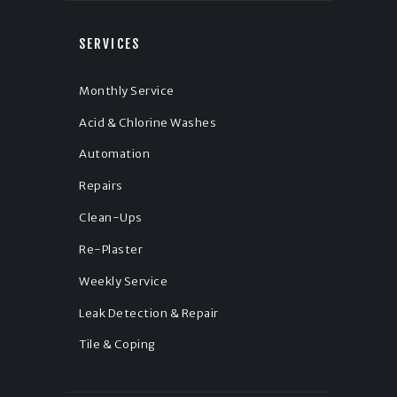
SERVICES
Monthly Service
Acid & Chlorine Washes
Automation
Repairs
Clean-Ups
Re-Plaster
Weekly Service
Leak Detection & Repair
Tile & Coping