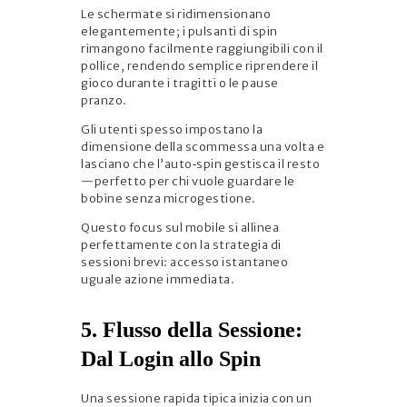
Le schermate si ridimensionano
elegantemente; i pulsanti di spin
rimangono facilmente raggiungibili con il
pollice, rendendo semplice riprendere il
gioco durante i tragitti o le pause
pranzo.
Gli utenti spesso impostano la
dimensione della scommessa una volta e
lasciano che l’auto‑spin gestisca il resto
—perfetto per chi vuole guardare le
bobine senza microgestione.
Questo focus sul mobile si allinea
perfettamente con la strategia di
sessioni brevi: accesso istantaneo
uguale azione immediata.
5. Flusso della Sessione:
Dal Login allo Spin
Una sessione rapida tipica inizia con un