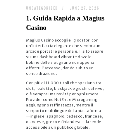
UNCATEGORIZED
JUNE 27, 2026
1. Guida Rapida a Magius
Casino
Magius Casino accoglie i giocatori con
un’interfaccia elegante che sembra un
arcade portatile personale. Il sito si apre
su una dashboard vibrante dove le
bobine delle slot girano non appena
effettui l’accesso, dando subito un
senso di azione.
Con più di 11.000 titoli che spaziano tra
slot, roulette, blackjack e giochi dal vivo,
c’è sempre una novità per ogni umore.
Provider come NetEnt e Microgaming
aggiungono raffinatezza, mentre il
supporto multilingue della piattaforma
—inglese, spagnolo, tedesco, francese,
olandese, greco e finlandese—la rende
accessibile a un pubblico globale.