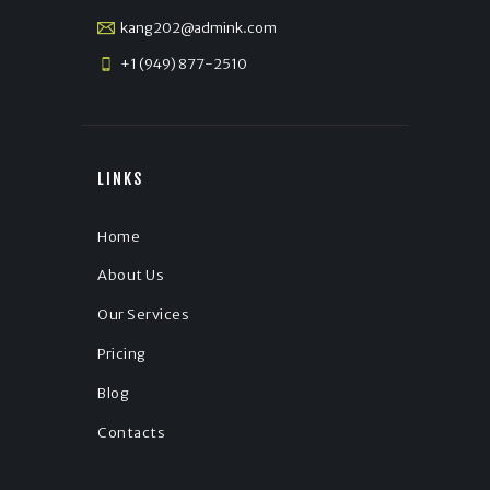
kang202@admink.com
+1 (949) 877-2510
LINKS
Home
About Us
Our Services
Pricing
Blog
Contacts