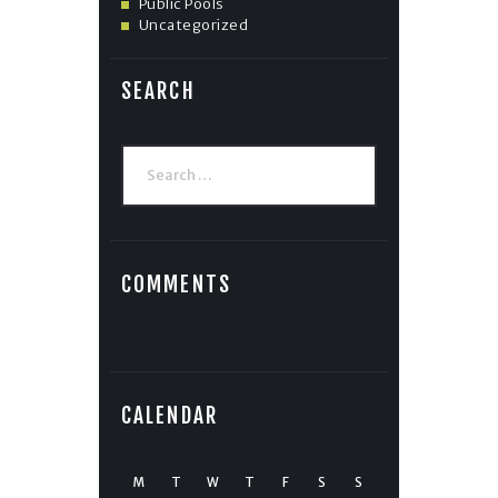
Public Pools
Uncategorized
SEARCH
Search
for:
COMMENTS
CALENDAR
M
T
W
T
F
S
S