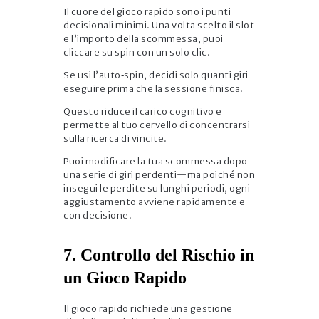
Il cuore del gioco rapido sono i punti
decisionali minimi. Una volta scelto il slot
e l’importo della scommessa, puoi
cliccare su spin con un solo clic.
Se usi l’auto‑spin, decidi solo quanti giri
eseguire prima che la sessione finisca.
Questo riduce il carico cognitivo e
permette al tuo cervello di concentrarsi
sulla ricerca di vincite.
Puoi modificare la tua scommessa dopo
una serie di giri perdenti—ma poiché non
insegui le perdite su lunghi periodi, ogni
aggiustamento avviene rapidamente e
con decisione.
7. Controllo del Rischio in
un Gioco Rapido
Il gioco rapido richiede una gestione