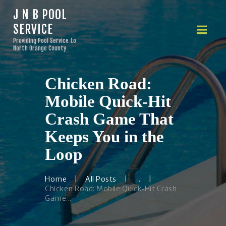
J N B POOL
SERVICE
J N B POOL SERVICE
Providing Pool Service to
Providing Pool Service to North Orange County
North Orange County
Chicken Road:
HOME
ABOUT US
Mobile Quick‑Hit
OUR SERVICES
Crash Game That
FINANCING
Keeps You in the
PRICING
Loop
CONTACTS
Home
All Posts
...
Chicken Road: Mobile Quick‑Hit Crash
Game...