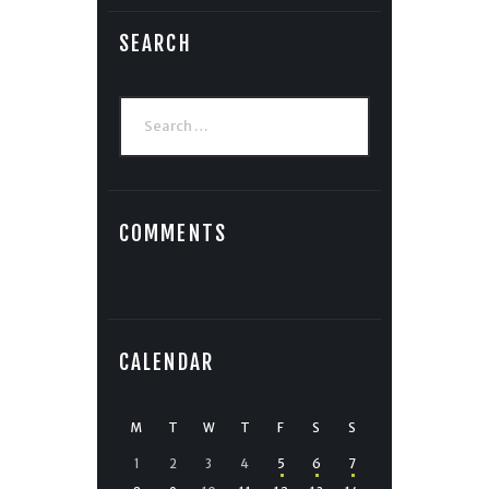
SEARCH
Search
for:
COMMENTS
CALENDAR
M
T
W
T
F
S
S
1
2
3
4
5
6
7