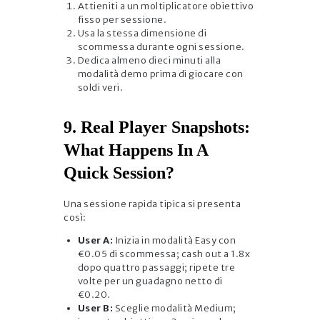
Attieniti a un moltiplicatore obiettivo
fisso per sessione.
Usa la stessa dimensione di
scommessa durante ogni sessione.
Dedica almeno dieci minuti alla
modalità demo prima di giocare con
soldi veri.
9. Real Player Snapshots:
What Happens In A
Quick Session?
Una sessione rapida tipica si presenta
così:
User A:
Inizia in modalità Easy con
€0.05 di scommessa; cash out a 1.8x
dopo quattro passaggi; ripete tre
volte per un guadagno netto di
€0.20.
User B:
Sceglie modalità Medium;