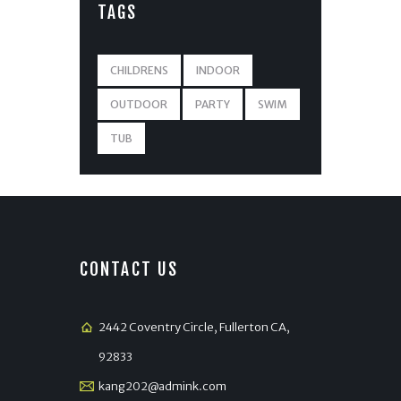
TAGS
CHILDRENS
INDOOR
OUTDOOR
PARTY
SWIM
TUB
CONTACT US
2442 Coventry Circle, Fullerton CA,
92833
kang202@admink.com