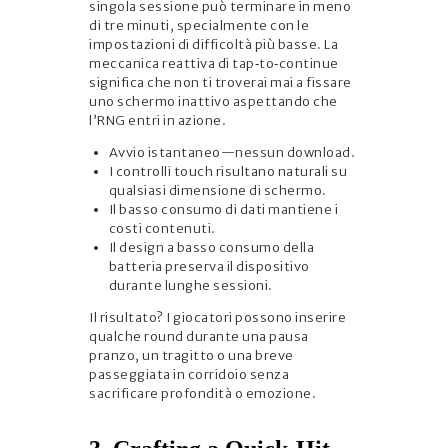
singola sessione può terminare in meno
di tre minuti, specialmente con le
impostazioni di difficoltà più basse. La
meccanica reattiva di tap‑to‑continue
significa che non ti troverai mai a fissare
uno schermo inattivo aspettando che
l’RNG entri in azione.
Avvio istantaneo—nessun download.
I controlli touch risultano naturali su
qualsiasi dimensione di schermo.
Il basso consumo di dati mantiene i
costi contenuti.
Il design a basso consumo della
batteria preserva il dispositivo
durante lunghe sessioni.
Il risultato? I giocatori possono inserire
qualche round durante una pausa
pranzo, un tragitto o una breve
passeggiata in corridoio senza
sacrificare profondità o emozione.