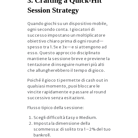
3. Crafting a Quick‑Hit
Session Strategy
Quando giochi su un dispositivo mobile,
ogni secondo conta. I giocatori di
successo impostano un moltiplicatore
obiettivo chiaro prima di ogni round—
spesso tra 1.5x e 3x—e si attengono ad
esso. Questo approccio disciplinato
mantiene la sessione breve e previene la
tentazione di inseguire numeri più alti
che allungherebbero il tempo di gioco.
Poiché il gioco ti permette di cash out in
qualsiasi momento, puoi bloccare le
vincite rapidamente e passare al round
successivo senza esitazioni.
Flusso tipico della sessione:
Scegli difficoltà Easy o Medium.
Imposta la dimensione della
scommessa: di solito tra 1–2% del tuo
bankroll.