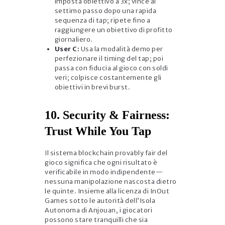
imposta obiettivo a 3x; vince al
settimo passo dopo una rapida
sequenza di tap; ripete fino a
raggiungere un obiettivo di profitto
giornaliero.
User C:
Usa la modalità demo per
perfezionare il timing del tap; poi
passa con fiducia al gioco con soldi
veri; colpisce costantemente gli
obiettivi in brevi burst.
10. Security & Fairness:
Trust While You Tap
Il sistema blockchain provably fair del
gioco significa che ogni risultato è
verificabile in modo indipendente—
nessuna manipolazione nascosta dietro
le quinte. Insieme alla licenza di InOut
Games sotto le autorità dell’Isola
Autonoma di Anjouan, i giocatori
possono stare tranquilli che sia