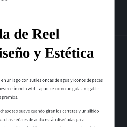
da de Reel
seño y Estética
na en un lago con sutiles ondas de agua y iconos de peces
nuestro símbolo wild—aparece como un guía amigable
s premios.
hapoteo suave cuando giran los carretes y un silbido
ia. Las señales de audio están diseñadas para