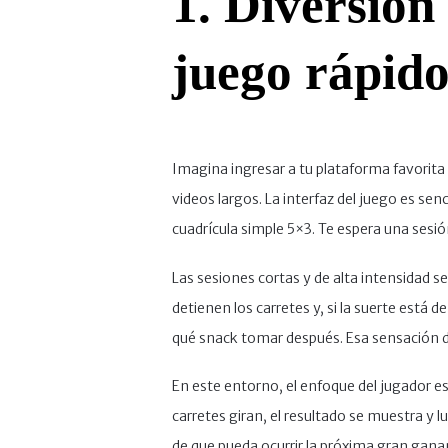
1. Diversión
juego rápid
Imagina ingresar a tu plataforma favorita 
videos largos. La interfaz del juego es senc
cuadrícula simple 5×3. Te espera una sesi
Las sesiones cortas y de alta intensidad s
detienen los carretes y, si la suerte está 
qué snack tomar después. Esa sensación de
En este entorno, el enfoque del jugador es
carretes giran, el resultado se muestra y l
de que pueda ocurrir la próxima gran gana