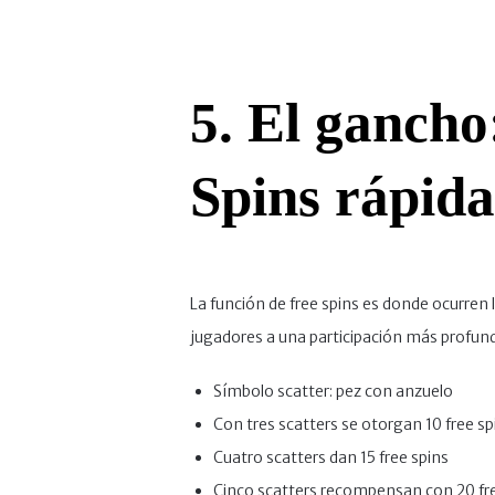
5. El gancho
Spins rápid
La función de free spins es donde ocurre
jugadores a una participación más profun
Símbolo scatter: pez con anzuelo
Con tres scatters se otorgan 10 free sp
Cuatro scatters dan 15 free spins
Cinco scatters recompensan con 20 fre