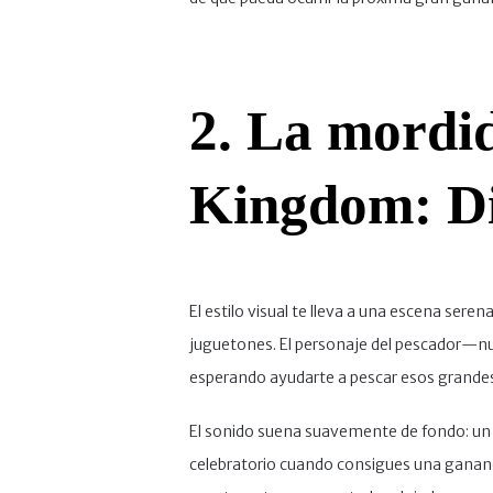
2. La mordi
Kingdom: Di
El estilo visual te lleva a una escena sere
juguetones. El personaje del pescador—
esperando ayudarte a pescar esos grande
El sonido suena suavemente de fondo: un c
celebratorio cuando consigues una gananc