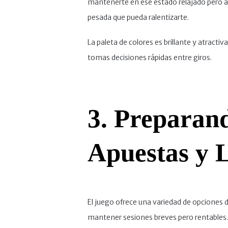
mantenerte en ese estado relajado pero a
pesada que pueda ralentizarte.
La paleta de colores es brillante y atract
tomas decisiones rápidas entre giros.
3. Preparand
Apuestas y 
El juego ofrece una variedad de opciones 
mantener sesiones breves pero rentables.