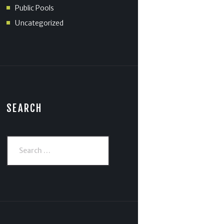
Public Pools
Uncategorized
SEARCH
Search
for: