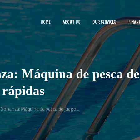
HOME
ABOUT US
HOME
ABOUT US
OUR SERVICES
FINAN
J N B POOL SERVICE
OUR SERVICES
Providing Pool Service to North Orange County
FINANCING
PRICING
za: Máquina de pesca de
CONTACTS
 rápidas
 Bonanza: Máquina de pesca de juego...