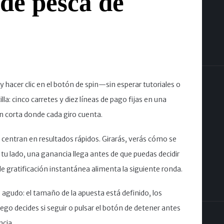
 de pesca de
o
y hacer clic en el botón de spin—sin esperar tutoriales o
illa: cinco carretes y diez líneas de pago fijas en una
ón corta donde cada giro cuenta.
e centran en resultados rápidos. Girarás, verás cómo se
de tu lado, una ganancia llega antes de que puedas decidir
 gratificación instantánea alimenta la siguiente ronda.
 agudo: el tamaño de la apuesta está definido, los
uego decides si seguir o pulsar el botón de detener antes
ncia.