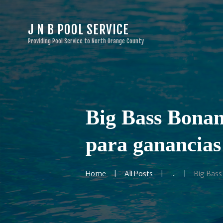
J N B POOL SERVICE
Providing Pool Service to North Orange County
Big Bass Bonan
para ganancias
Home
All Posts
...
Big Bass