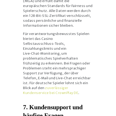
(MGA) und erfüllt damit die
europäischen Standards für Fairness und
Spielerschutz. Alle Daten werden durch
ein 128‑Bit‑SSL‑Zertifikat verschlüsselt,
sodass persönliche und finanzielle
Informationen sicher bleiben.
Für verantwortungsbewusstes Spielen
bietet das Casino
Selbstausschluss‑Tools,
Einzahlungslimits und ein
Live‑Chat‑Monitoring, um
problematisches Spielverhalten
frühzeitig zu erkennen. Bei Fragen oder
Problemen steht ein mehrsprachiger
Support zur Verfügung, der über
Telefon, E‑Mail und Live‑Chat erreichbar
ist. Für deutsche Spieler lohnt sich ein
Blick auf den
zuverlässiger
Kundenservice bei CrownPlay DE
.
7. Kundensupport und
häufige Fragen