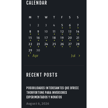
CALENDAR
M
T
W
T
F
S
S
1
2
3
4
5
6
7
8
9
10
11
12
13
14
15
16
17
18
19
20
21
22
23
24
25
26
27
28
29
30
« Apr
Jul »
RECENT POSTS
POSIBILIDADES INTERESANTES QUE OFRECE
THORFORTUNE PARA INVERSORES
EXPERIMENTADOS Y NOVATOS
August 6, 2026