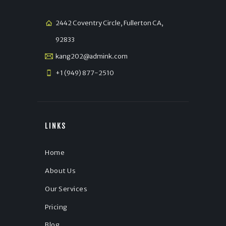
2442 Coventry Circle, Fullerton CA,
92833
kang202@admink.com
+1 (949) 877-2510
LINKS
Home
About Us
Our Services
Pricing
Blog