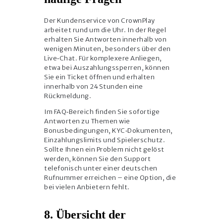
Der Kundenservice von CrownPlay
arbeitet rund um die Uhr. In der Regel
erhalten Sie Antworten innerhalb von
wenigen Minuten, besonders über den
Live‑Chat. Für komplexere Anliegen,
etwa bei Auszahlungssperren, können
Sie ein Ticket öffnen und erhalten
innerhalb von 24 Stunden eine
Rückmeldung.
Im FAQ‑Bereich finden Sie sofortige
Antworten zu Themen wie
Bonusbedingungen, KYC‑Dokumenten,
Einzahlungslimits und Spielerschutz.
Sollte Ihnen ein Problem nicht gelöst
werden, können Sie den Support
telefonisch unter einer deutschen
Rufnummer erreichen – eine Option, die
bei vielen Anbietern fehlt.
8. Übersicht der