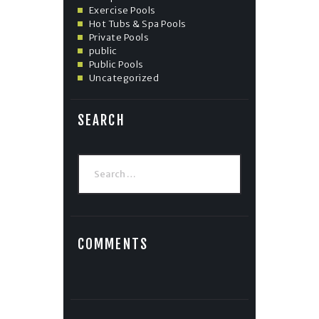
Exercise Pools
Hot Tubs & Spa Pools
Private Pools
public
Public Pools
Uncategorized
SEARCH
Search
for:
COMMENTS