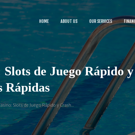
HOME
ABOUT US
HOME
ABOUT US
OUR SERVICES
FINAN
J N B POOL SERVICE
OUR SERVICES
Providing Pool Service to North Orange County
FINANCING
PRICING
 Slots de Juego Rápido 
CONTACTS
s Rápidas
sino: Slots de Juego Rápido y Crash...