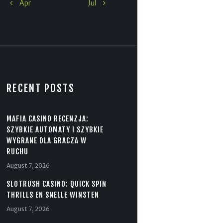
« Apr
Jul »
RECENT POSTS
MAFIA CASINO RECENZJA:
SZYBKIE AUTOMATY I SZYBKIE
WYGRANE DLA GRACZA W
RUCHU
August 7, 2026
SLOTRUSH CASINO: QUICK SPIN
THRILLS EN SNELLE WINSTEN
August 7, 2026