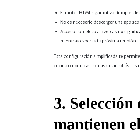
El motor HTML5 garantiza tiempos de 
No es necesario descargar una app sepa
Acceso completo al live‑casino signifi
mientras esperas tu próxima reunión.
Esta configuración simplificada te permit
cocina o mientras tomas un autobús – sin
3. Selección
mantienen el