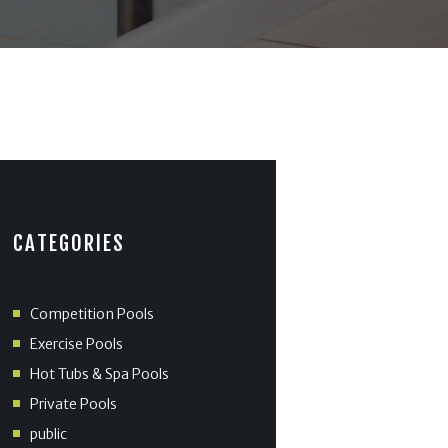
CATEGORIES
Competition Pools
Exercise Pools
Hot Tubs & Spa Pools
Private Pools
public