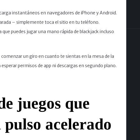
carga instantáneos en navegadores de iPhone y Android.
rada – simplemente toca el sitio en tu teléfono.
ca que puedes jugar una mano rápida de blackjack incluso
e comenzar un giro en cuanto te sientas en la mesa de la
 esperar permisos de app ni descargas en segundo plano.
 de juegos que
 pulso acelerado