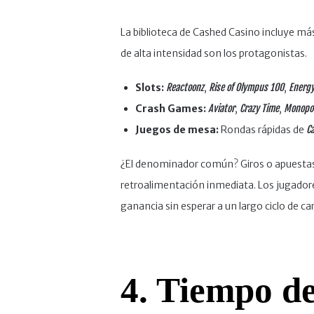
La biblioteca de Cashed Casino incluye más
de alta intensidad son los protagonistas.
Slots:
Reactoonz
,
Rise of Olympus 100
,
Energy
Crash Games:
Aviator
,
Crazy Time
,
Monopol
Juegos de mesa:
Rondas rápidas de
C
¿El denominador común? Giros o apuestas
retroalimentación inmediata. Los jugado
ganancia sin esperar a un largo ciclo de car
4. Tiempo de