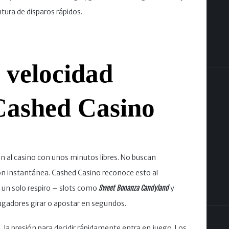
tura de disparos rápidos.
a velocidad
Cashed Casino
an al casino con unos minutos libres. No buscan
ión instantánea. Cashed Casino reconoce esto al
 un solo respiro – slots como
Sweet Bonanza Candyland
y
ugadores girar o apostar en segundos.
 la presión para decidir rápidamente entra en juego. Los