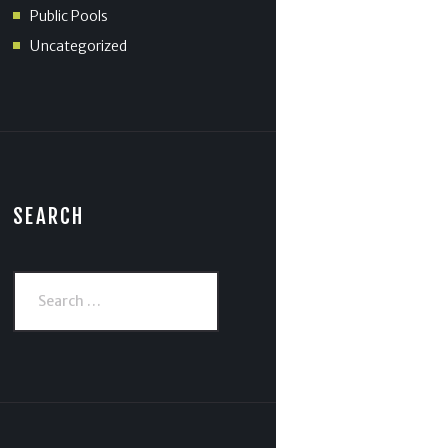
Public Pools
Uncategorized
SEARCH
Search
for: