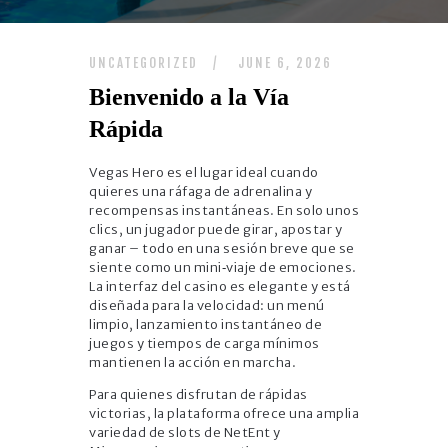
UNCATEGORIZED
JUNE 6, 2026
Bienvenido a la Vía
Rápida
Vegas Hero es el lugar ideal cuando
quieres una ráfaga de adrenalina y
recompensas instantáneas. En solo unos
clics, un jugador puede girar, apostar y
ganar – todo en una sesión breve que se
siente como un mini‑viaje de emociones.
La interfaz del casino es elegante y está
diseñada para la velocidad: un menú
limpio, lanzamiento instantáneo de
juegos y tiempos de carga mínimos
mantienen la acción en marcha.
Para quienes disfrutan de rápidas
victorias, la plataforma ofrece una amplia
variedad de slots de NetEnt y