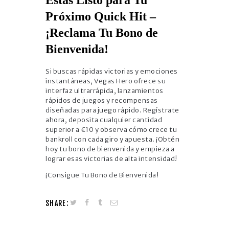
Próximo Quick Hit –
¡Reclama Tu Bono de
Bienvenida!
Si buscas rápidas victorias y emociones
instantáneas, Vegas Hero ofrece su
interfaz ultrarrápida, lanzamientos
rápidos de juegos y recompensas
diseñadas para juego rápido. Regístrate
ahora, deposita cualquier cantidad
superior a €10 y observa cómo crece tu
bankroll con cada giro y apuesta. ¡Obtén
hoy tu bono de bienvenida y empieza a
lograr esas victorias de alta intensidad!
¡Consigue Tu Bono de Bienvenida!
SHARE: