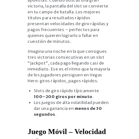
apuestas. Cuando buscas una gran
victoria, la pantalla del slot se convierte
en tu campo de batalla. Los mejores
títulos para resultados rápidos
presentan velocidades de giro rápidas y
pagos frecuentes – perfectos para
quienes quieren lograrlo o fallar en
cuestión de minutos.
Imagina una noche en la que consigues
tres victorias consecutivas en un slot
“Jackpot”, cada pago llegando casi de
inmediato. Ese es el ritmo que la mayoría
de los jugadores persiguen en Vegas
Hero: giros rápidos, pagos rápidos.
Slots de giro rápido típicamente
100–200 giros por minuto
.
Los juegos de alta volatilidad pueden
dar una ganancia en
menos de 30
segundos
.
Juego Móvil – Velocidad