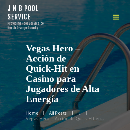
J N B POOL
SERVICE
J N B POOL SERVICE
Providing Pool Service to
Providing Pool Service to North Orange County
North Orange County
Vegas Hero –
HOME
ABOUT US
Acción de
OUR SERVICES
Quick‑Hit en
FINANCING
Casino para
PRICING
Jugadores de Alta
CONTACTS
Energía
Home
All Posts
...
Vegas Hero – Acción de Quick‑Hit en...