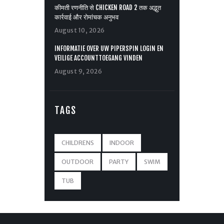
कीमती रणनीति से CHICKEN ROAD 2 तक अद्भुत
कार्रवाई और रोमांचक अनुभव
August 10, 2026
INFORMATIE OVER UW PIPERSPIN LOGIN EN
VEILIGE ACCOUNTTOEGANG VINDEN
August 9, 2026
TAGS
CHILDRENS
INDOOR
OUTDOOR
PARTY
SWIM
TUB