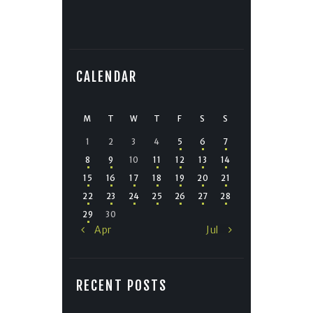
CALENDAR
M
T
W
T
F
S
S
1
2
3
4
5
6
7
8
9
10
11
12
13
14
15
16
17
18
19
20
21
22
23
24
25
26
27
28
29
30
« Apr
Jul »
RECENT POSTS