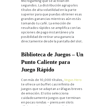
Microgaming que se activan en
segundos. La distribución agrupa los
títulos de alta volatilidad en la parte
superior para que puedas obtener esas
grandes ganancias mientras aún estás
tomando tu café. La emoción de
resultados rápidos se amplifica con las
opciones de pago instantáneo y la
posibilidad de retirar una ganancia
directamente desde la pantalla del slot.
Biblioteca de Juegos – Un
Punto Caliente para
Juego Rápido
Con más de 10,000 títulos,
Vegas Hero
te ofrece un buffet casi infinito de
juegos que se adaptan a ráfagas breves
de emoción. El sitio selecciona
cuidadosamente juegos que terminan
en pocas rondas – piensa en slots