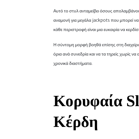
Αυτό το στυλ ανταμείβει όσους απολαμβάνο
αναμονή για μεγάλα jackpots που μπορεί να 
κάθε περιστροφή είναι μια ευκαιρία να κερδίσ
Η σύντομη μορφή βοηθά επίσης στη διαχείρισ
όρια ανά συνεδρία και να τα τηρείς χωρίς να
χρονικά διαστήματα.
Κορυφαία Sl
Κέρδη