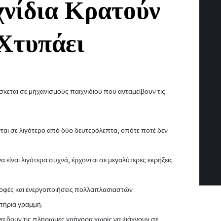
νίδια Κρατούν
Χτυπάει
κεται σε μηχανισμούς παιχνιδιού που ανταμείβουν τις
ται σε λιγότερο από δύο δευτερόλεπτα, οπότε ποτέ δεν
α είναι λιγότερα συχνά, έρχονται σε μεγαλύτερες εκρήξεις
φές και ενεργοποιήσεις πολλαπλασιαστών
ητήρια γραμμή.
να δουν τις πληρωμές γρήγορα χωρίς να ψάχνουν σε