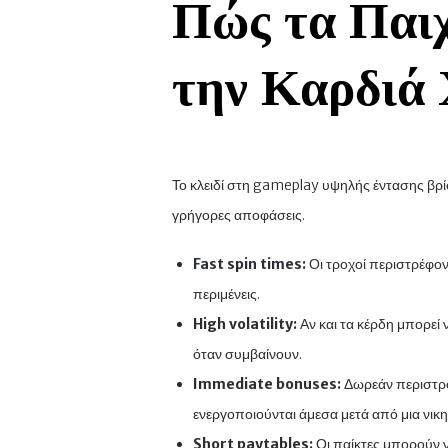
Πώς τα Παιχ
την Καρδιά 
Το κλειδί στη gameplay υψηλής έντασης βρίσ
γρήγορες αποφάσεις.
Fast spin times:
Οι τροχοί περιστρέφον
περιμένεις.
High volatility:
Αν και τα κέρδη μπορεί ν
όταν συμβαίνουν.
Immediate bonuses:
Δωρεάν περιστρο
ενεργοποιούνται άμεσα μετά από μια νικ
Short paytables:
Οι παίκτες μπορούν 