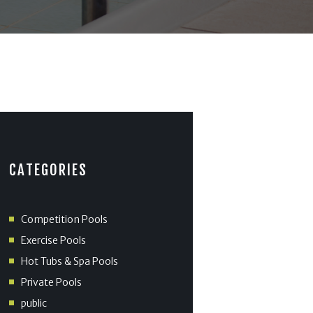
CATEGORIES
Competition Pools
Exercise Pools
Hot Tubs & Spa Pools
Private Pools
public