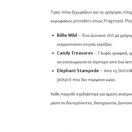
Τρεις τίτλοι ξεχωρίζουν για τις γρήγορες πλ
κορυφαίους providers όπως Pragmatic Play 
Billie Wild
– Ένα ζωντανό slot με γρήγο
ενεργοποιούν συχνές εκρήξεις.
Candy Treasures
– Γλυφές γραφικά, γ
να συσσωρευτεί σε λιγότερο από ένα λεπ
Elephant Stampede
– Από τη Slotmill
jackpot που δεν περιμένει ώρες.
Κάθε παιχνίδι σχεδιάστηκε για άμεση ανατροφ
μέσα σε δευτερόλεπτα, διατηρώντας ζωντανή