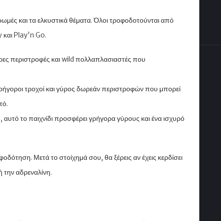
ηρωμές και τα ελκυστικά θέματα. Όλοι τροφοδοτούνται από
και Play’n Go.
ρες περιστροφές και wild πολλαπλασιαστές που
ρήγοροι τροχοί και γύρος δωρεάν περιστροφών που μπορεί
τό.
, αυτό το παιχνίδι προσφέρει γρήγορα γύρους και ένα ισχυρό
οδότηση. Μετά το στοίχημά σου, θα ξέρεις αν έχεις κερδίσει
 την αδρεναλίνη.