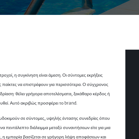
τροχοί, η συγκίνηση είναι άμεση. Οι σύντομες εκρήξεις
 παίκτες να επιστρέφουν για περισσότερα. Ο σύγχρονος
εδρίαση· θέλει γρήγορα αποτελέσματα, ξεκάθαρο κέρδος ή
υθεί. Αυτό ακριβώς προσφέρει το brand.
υδοκιμούν σε σύντομες, υψηλής έντασης συνεδρίες όπου
 ένα πεντάλεπτο διάλειμμα μεταξύ συναντήσεων είτε για μια
, η εμπειρία βασίζεται σε γρήγορη λήψη αποφάσεων και