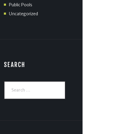
Public Pools
Uncategorized
SEARCH
Search
for: