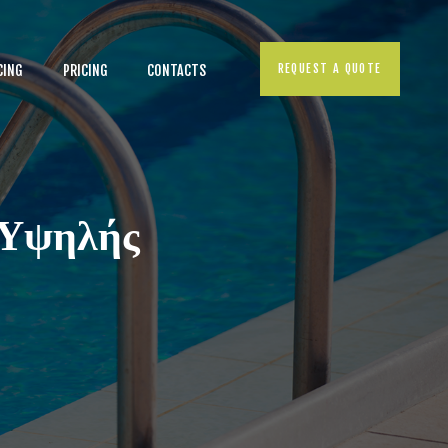
REQUEST A QUOTE
CING
PRICING
CONTACTS
 Υψηλής