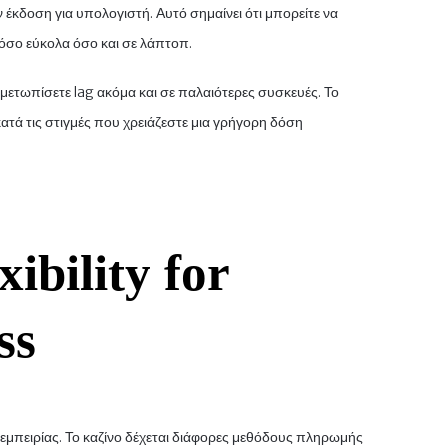
ν έκδοση για υπολογιστή. Αυτό σημαίνει ότι μπορείτε να
τόσο εύκολα όσο και σε λάπτοπ.
τιμετωπίσετε lag ακόμα και σε παλαιότερες συσκευές. Το
τά τις στιγμές που χρειάζεστε μια γρήγορη δόση
ibility for
ss
ς εμπειρίας. Το καζίνο δέχεται διάφορες μεθόδους πληρωμής