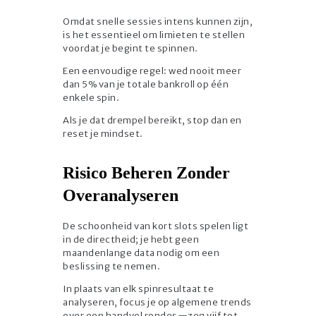
Omdat snelle sessies intens kunnen zijn,
is het essentieel om limieten te stellen
voordat je begint te spinnen.
Een eenvoudige regel: wed nooit meer
dan 5% van je totale bankroll op één
enkele spin.
Als je dat drempel bereikt, stop dan en
reset je mindset.
Risico Beheren Zonder
Overanalyseren
De schoonheid van kort slots spelen ligt
in de directheid; je hebt geen
maandenlange data nodig om een
beslissing te nemen.
In plaats van elk spinresultaat te
analyseren, focus je op algemene trends
over een handvol rondes—zeg vijf tot