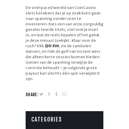
De snel‑paced wereld van CoinCasino
slots betekent dat je op zoek kunt gaan
naar spanning zonder uren te
investeren. Kies een van onze zorgvuldig
geselecteerde titels, stel snel je inzet
in, en laat de reels bepalen of het geluk
je deze minuut toekijkt. Klaar voor de
rush? Klik
Spin Now
, zie de symbolen
dansen, en ride de golf van instant wins
die alleen korte sessies kunnen bieden.
Geniet van de spanning terwijl je de
controle behoudt—je volgende grote
payout kan slechts één spin verwijderd
zijn.
SHARE:
CATEGORIES