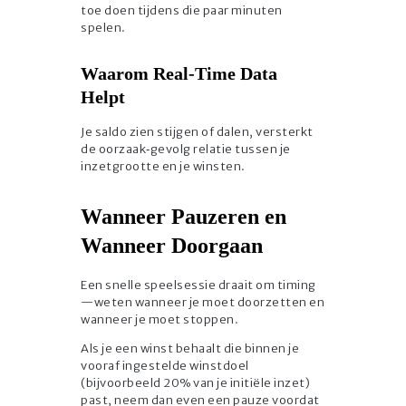
toe doen tijdens die paar minuten
spelen.
Waarom Real‑Time Data
Helpt
Je saldo zien stijgen of dalen, versterkt
de oorzaak‑gevolg relatie tussen je
inzetgrootte en je winsten.
Wanneer Pauzeren en
Wanneer Doorgaan
Een snelle speelsessie draait om timing
—weten wanneer je moet doorzetten en
wanneer je moet stoppen.
Als je een winst behaalt die binnen je
vooraf ingestelde winstdoel
(bijvoorbeeld 20% van je initiële inzet)
past, neem dan even een pauze voordat