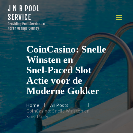
J N B POOL
SERVICE
J N B POOL SERVICE
Providing Pool Service to
Providing Pool Service to North Orange County
North Orange County
CoinCasino: Snelle
HOME
ABOUT US
Winsten en
OUR SERVICES
Snel‑Paced Slot
FINANCING
Actie voor de
PRICING
Moderne Gokker
CONTACTS
Home
All Posts
...
CoinCasino: Snelle Winsten en
Snel‑Paced...