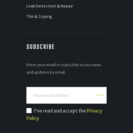
Leak Detection & Repair
Tile & Coping
SUBSCRIBE
Enter your email to subscribe to our news
and updates by email.
I've read and accept the
Privacy
Policy