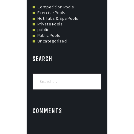
Competition Pools
Exercise Pools
Hot Tubs & Spa Pools
Private Pools
public
Public Pools
Uncategorized
SEARCH
Search
for:
COMMENTS