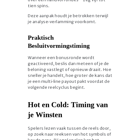
tien spins.
Deze aanpak houdt je betrokken terwijl
je analyse‑verlamming voorkomt.
Praktisch
Besluitvormingstiming
Wanneer een bonusronde wordt
geactiveerd, beslis dan meteen of je de
beloning vastlegt of opnieuw draait. Hoe
sneller je handelt, hoe groter de kans dat
je een multi‑line payout pakt voordat de
volgende reelcyclus begint.
Hot en Cold: Timing van
je Winsten
Spelers lezen vaak tussen de reels door,
op zoek naar reeksen van hot symbols of