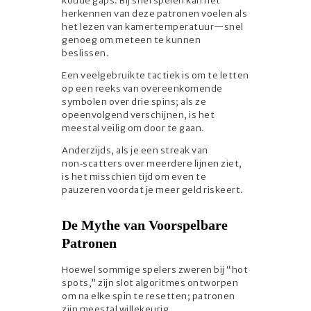
koude gaps. Bij snel spelen kan het
herkennen van deze patronen voelen als
het lezen van kamertemperatuur—snel
genoeg om meteen te kunnen
beslissen.
Een veelgebruikte tactiek is om te letten
op een reeks van overeenkomende
symbolen over drie spins; als ze
opeenvolgend verschijnen, is het
meestal veilig om door te gaan.
Anderzijds, als je een streak van
non‑scatters over meerdere lijnen ziet,
is het misschien tijd om even te
pauzeren voordat je meer geld riskeert.
De Mythe van Voorspelbare
Patronen
Hoewel sommige spelers zweren bij “hot
spots,” zijn slot algoritmes ontworpen
om na elke spin te resetten; patronen
zijn meestal willekeurig.