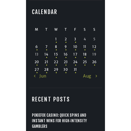
CALENDAR
M
T
W
T
F
S
S
1
2
3
4
5
6
7
8
9
10
11
12
13
14
15
16
17
18
19
20
21
22
23
24
25
26
27
28
29
30
31
« Jun
Aug »
RECENT POSTS
POKIEFOX CASINO: QUICK SPINS AND
INSTANT WINS FOR HIGH‑INTENSITY
GAMBLERS