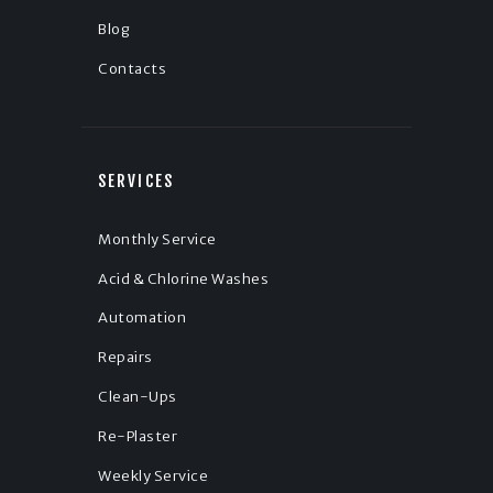
Blog
Contacts
SERVICES
Monthly Service
Acid & Chlorine Washes
Automation
Repairs
Clean-Ups
Re-Plaster
Weekly Service