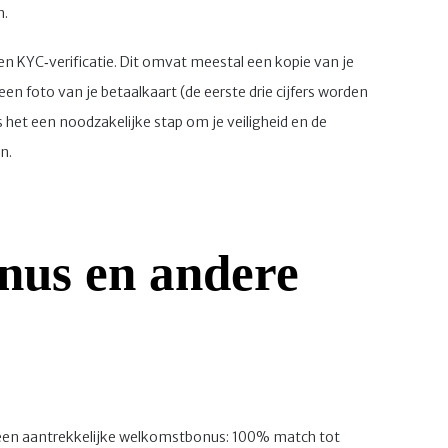
n.
en KYC‑verificatie. Dit omvat meestal een kopie van je
een foto van je betaalkaart (de eerste drie cijfers worden
s het een noodzakelijke stap om je veiligheid en de
n.
us en andere
 een aantrekkelijke welkomstbonus: 100% match tot