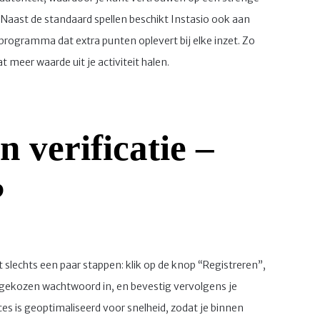
Naast de standaard spellen beschikt Instasio ook aan
programma dat extra punten oplevert bij elke inzet. Zo
 meer waarde uit je activiteit halen.
n verificatie –
?
 slechts een paar stappen: klik op de knop “Registreren”,
fgekozen wachtwoord in, en bevestig vervolgens je
es is geoptimaliseerd voor snelheid, zodat je binnen