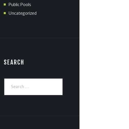
Public Pools
Uncategorized
SEARCH
Search
for: