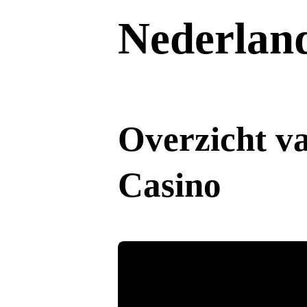
Nederland
Overzicht va
Casino