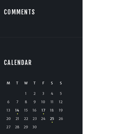
COMMENTS
CALENDAR
M
T
W
T
F
S
S
1
2
3
4
5
6
7
8
9
10
11
12
13
14
15
16
17
18
19
20
21
22
23
24
25
26
27
28
29
30