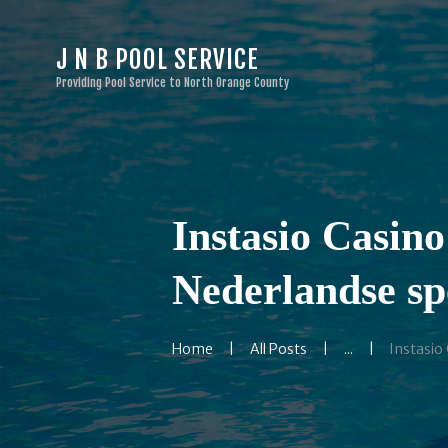
J N B POOL SERVICE
Providing Pool Service to North Orange County
Instasio Casino
Nederlandse sp
Home
All Posts
...
Instasio 